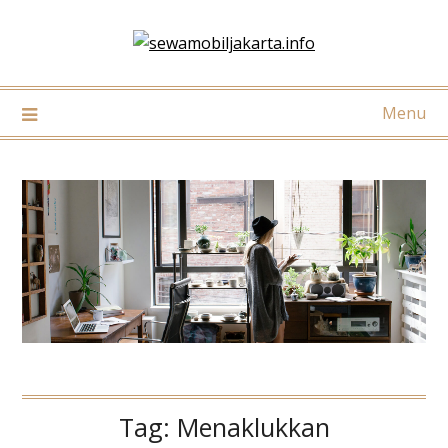
Skip
to
content
Menu
Tag:
Menaklukkan